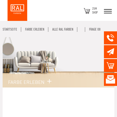
ZUM
SHOP
STARTSEITE
FARBE ERLEBEN
ALLE RAL FARBEN
FRAGE 08
FARBE ERLEBEN