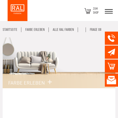
ZUM
SHOP
STARTSEITE
FARBE ERLEBEN
ALLE RAL FARBEN
FRAGE 08
FARBE ERLEBEN