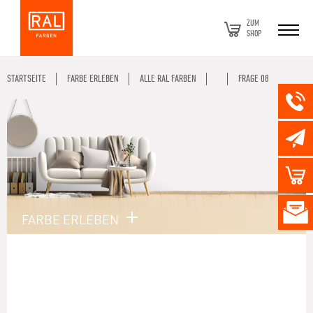
ZUM
SHOP
STARTSEITE
FARBE ERLEBEN
ALLE RAL FARBEN
FRAGE 08
FARBE ERLEBEN