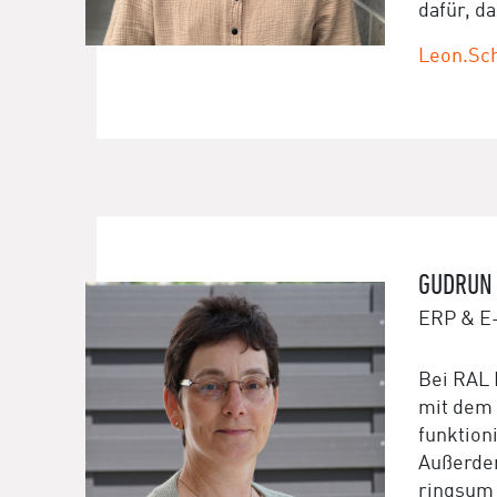
dafür, d
Leon.Sc
GUDRUN 
ERP & E
Bei RAL 
mit dem 
funktion
Außerdem
ringsum 