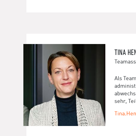
TINA HE
Teamass
Als Team
administ
abwechsl
sehr, Te
Tina.Hen