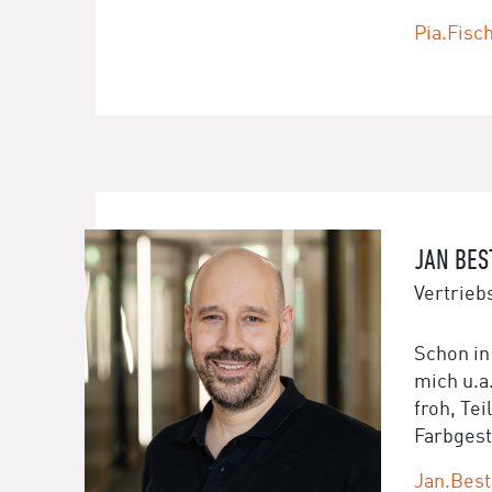
Pia.Fisc
JAN BES
Vertrieb
Schon in
mich u.a
froh, Te
Farbgest
Jan.Best