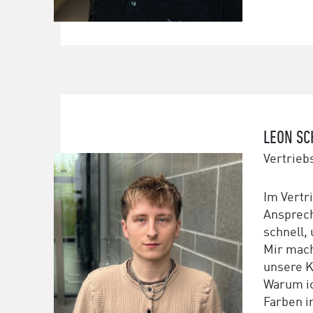
LEON S
Vertrieb
Im Vertr
Ansprech
schnell,
Mir mach
unsere K
Warum ic
Farben i