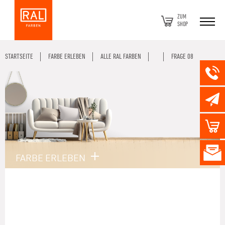
ZUM
SHOP
STARTSEITE
FARBE ERLEBEN
ALLE RAL FARBEN
FRAGE 08
FARBE ERLEBEN