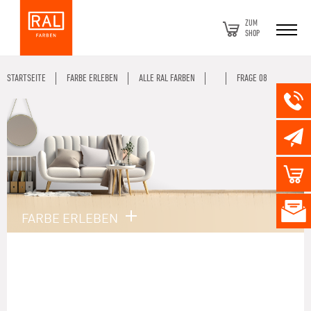
ZUM
SHOP
STARTSEITE
FARBE ERLEBEN
ALLE RAL FARBEN
FRAGE 08
FARBE ERLEBEN