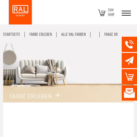
ZUM
SHOP
STARTSEITE
FARBE ERLEBEN
ALLE RAL FARBEN
FRAGE 08
FARBE ERLEBEN