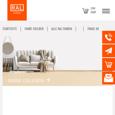
ZUM
SHOP
STARTSEITE
FARBE ERLEBEN
ALLE RAL FARBEN
FRAGE 08
FARBE ERLEBEN