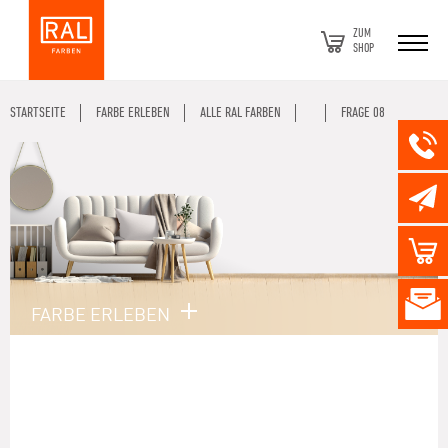
ZUM
SHOP
STARTSEITE
FARBE ERLEBEN
ALLE RAL FARBEN
FRAGE 08
FARBE ERLEBEN