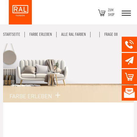
ZUM
SHOP
STARTSEITE
FARBE ERLEBEN
ALLE RAL FARBEN
FRAGE 08
FARBE ERLEBEN