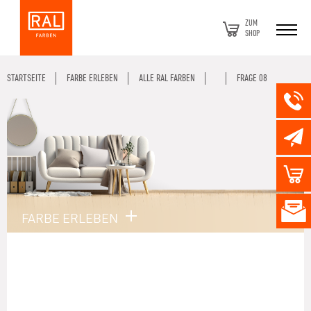
ZUM
SHOP
STARTSEITE
FARBE ERLEBEN
ALLE RAL FARBEN
FRAGE 08
FARBE ERLEBEN