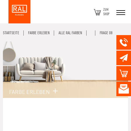
ZUM
SHOP
STARTSEITE
FARBE ERLEBEN
ALLE RAL FARBEN
FRAGE 08
FARBE ERLEBEN