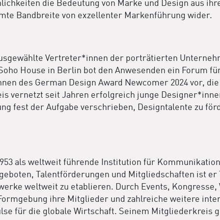
nlichkeiten die Bedeutung von Marke und Design aus ihre
mte Bandbreite von exzellenter Markenführung wider.
ausgewählte Vertreter*innen der porträtierten Unterne
m Soho House in Berlin bot den Anwesenden ein Forum 
*innen des German Design Award Newcomer 2024 vor, die
 vernetzt seit Jahren erfolgreich junge Designer*innen
ng fest der Aufgabe verschrieben, Designtalente zu fö
1953 als weltweit führende Institution für Kommunikati
ngeboten, Talentförderungen und Mitgliedschaften ist e
tzwerke weltweit zu etablieren. Durch Events, Kongresse
r Formgebung ihre Mitglieder und zahlreiche weitere int
ulse für die globale Wirtschaft. Seinem Mitgliederkrei