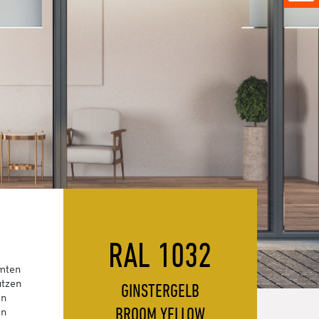
RAL 1032
amten
utzen
GINSTERGELB
en
BROOM YELLOW
en