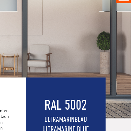
RAL 5002
amten
utzen
ULTRAMARINBLAU
en
ULTRAMARINE BLUE
en