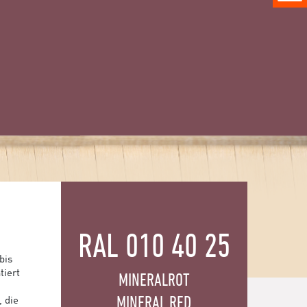
RAL 010 40 25
bis
tiert
MINERALROT
MINERAL RED
, die