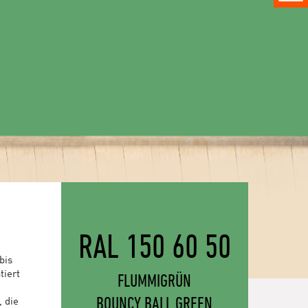
RAL 150 60 50
bis
tiert
FLUMMIGRÜN
BOUNCY BALL GREEN
, die