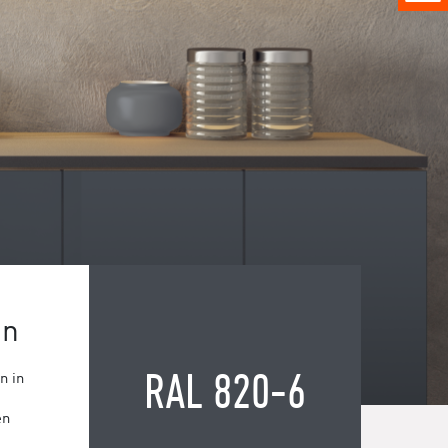
gn
RAL 820-6
n in
en